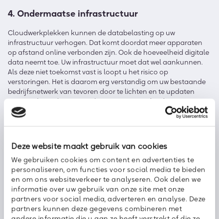
4. Ondermaatse infrastructuur
Cloudwerkplekken kunnen de databelasting op uw
infrastructuur verhogen. Dat komt doordat meer apparaten
op afstand online verbonden zijn. Ook de hoeveelheid digitale
data neemt toe. Uw infrastructuur moet dat wel aankunnen.
Als deze niet toekomst vast is loopt u het risico op
verstoringen. Het is daarom erg verstandig om uw bestaande
bedrijfsnetwerk van tevoren door te lichten en te updaten
waar nodig. Zo komt u straks niet voor vervelende
verrassingen te staan en werken uw collega’s ongestoord en
productief door.
Deze website maakt gebruik van cookies
5. Gebrek aan passende security
We gebruiken cookies om content en advertenties te
Ook security ‒ altijd een prioriteit ‒ moet optimaal zijn
personaliseren, om functies voor social media te bieden
afgestemd op de wetten van de cloudwerkplek. Het aantal
en om ons websiteverkeer te analyseren. Ook delen we
dreigingen neemt nog altijd toe en flexibel werken kan een
informatie over uw gebruik van onze site met onze
verhoogd risico op diefstal of verlies van apparatuur
partners voor social media, adverteren en analyse. Deze
betekenen. Mobile device management-oplossingen zoals
partners kunnen deze gegevens combineren met
Axoft EASY MDM
zijn de juiste keuze. Hiermee beheert u uw
andere informatie die u aan ze heeft verstrekt of die ze