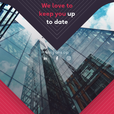
We love to
keep you
up
to date
volg ons op