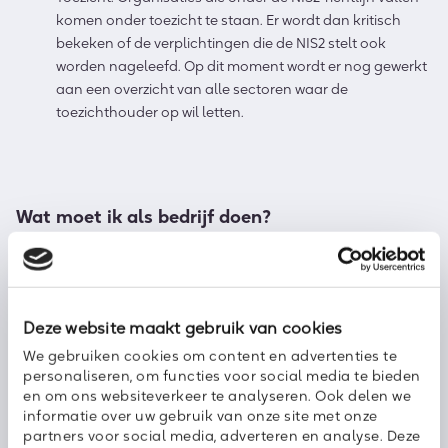
komen onder toezicht te staan. Er wordt dan kritisch
bekeken of de verplichtingen die de NIS2 stelt ook
worden nageleefd. Op dit moment wordt er nog gewerkt
aan een overzicht van alle sectoren waar de
toezichthouder op wil letten.
Wat moet ik als bedrijf doen?
Op dit moment wordt er nog hard gewerkt om alles rondom de
wetgeving in- en overzichtelijk te maken. Tot eind 2024 hebben
alle Europese lidstaten de tijd om de NIS2-richtlijn in de eigen
nationale wetgeving op te nemen. Medio zomer 2023 kunnen
Deze website maakt gebruik van cookies
bedrijven, burgers en ook overheidsinstellingen commentaar,
feedback en kritiek geven op de wet- en regelgeving die op dat
We gebruiken cookies om content en advertenties te
moment wordt uitgewerkt. Dit klinkt wellicht nog wazig, maar
personaliseren, om functies voor social media te bieden
volgens het Nationaal Cyber Security Centrum (NCSC) is pas
en om ons websiteverkeer te analyseren. Ook delen we
daarna meer bekend voor organisaties. Vragen kunnen voor
informatie over uw gebruik van onze site met onze
die tijd altijd bij deze instantie worden neergelegd.
partners voor social media, adverteren en analyse. Deze