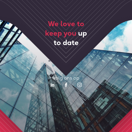
We love to
keep you
up
to date
volg ons op