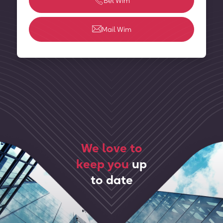
Bel Wim
Mail Wim
We love to
keep you
up
to date