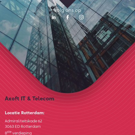
volg ons op
Axoft IT & Telecom
Locatie Rotterdam:
Admiraliteitskade 62
3063 ED Rotterdam
ste
8
verdieping