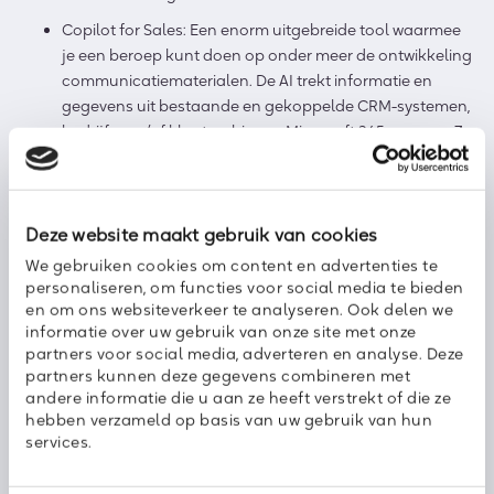
Copilot for Sales: Een enorm uitgebreide tool waarmee
je een beroep kunt doen op onder meer de ontwikkeling
communicatiematerialen. De AI trekt informatie en
gegevens uit bestaande en gekoppelde CRM-systemen,
bedrijfs- en/of klantarchieven, Microsoft 365 en meer. Zo
maak je in een handomdraai de beste materialen,
nieuwsbrieven en zelfs briefings.
Copilot for Service: Al het bovenstaande van Copilot for
Deze website maakt gebruik van cookies
Sales is ook mogelijk in deze variant, al komen er voor
We gebruiken cookies om content en advertenties te
Service nog extra uitbreidingen bij zoals een soepele
personaliseren, om functies voor social media te bieden
verbinding met integraties zoals Salesforce en Zendesk.
en om ons websiteverkeer te analyseren. Ook delen we
informatie over uw gebruik van onze site met onze
partners voor social media, adverteren en analyse. Deze
Meer weten?
partners kunnen deze gegevens combineren met
andere informatie die u aan ze heeft verstrekt of die ze
In het zogenoemde
Microsoft Ignite: Boek van Nieuws
zijn alle
hebben verzameld op basis van uw gebruik van hun
aankondigingen opgenomen die zijn gepresenteerd tijdens
services.
Microsoft Ignite 2023. Wil je meer weten over een van de
oplossingen, sparren over de mogelijkheden voor jou en je
collega’s of heb je een andere brandende vraag? Laat het ons