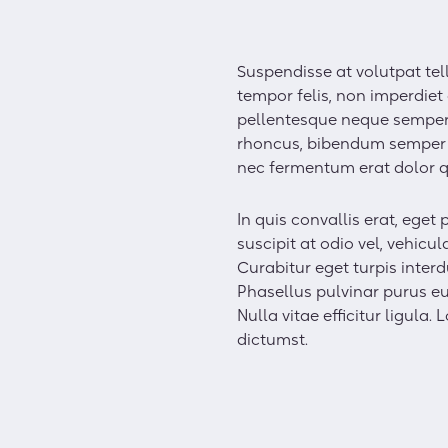
Suspendisse at volutpat tell
tempor felis, non imperdiet
pellentesque neque semper.
rhoncus, bibendum semper e
nec fermentum erat dolor q
In quis convallis erat, ege
suscipit at odio vel, vehicu
Curabitur eget turpis interd
Phasellus pulvinar purus eu 
Nulla vitae efficitur ligula
dictumst.