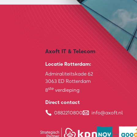
Axoft IT & Telecom
Locatie Rotterdam:
Admiraliteitskade 62
3063 ED Rotterdam
ste
8
verdieping
Direct contact
0882210800
info@axoft.nl