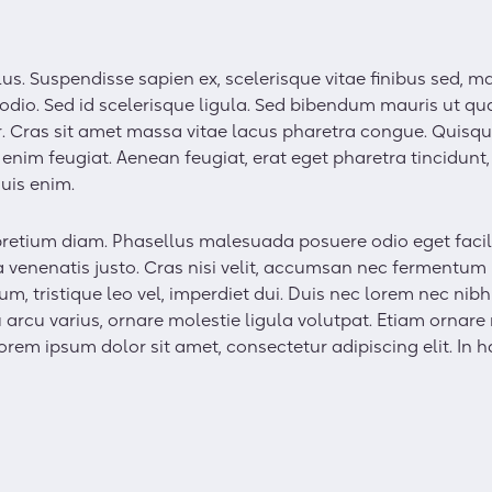
us. Suspendisse sapien ex, scelerisque vitae finibus sed, mat
 odio. Sed id scelerisque ligula. Sed bibendum mauris ut 
 Cras sit amet massa vitae lacus pharetra congue. Quisqu
nim feugiat. Aenean feugiat, erat eget pharetra tincidunt,
uis enim.
t pretium diam. Phasellus malesuada posuere odio eget facil
la venenatis justo. Cras nisi velit, accumsan nec fermentum
um, tristique leo vel, imperdiet dui. Duis nec lorem nec nibh
arcu varius, ornare molestie ligula volutpat. Etiam ornare n
. Lorem ipsum dolor sit amet, consectetur adipiscing elit. In