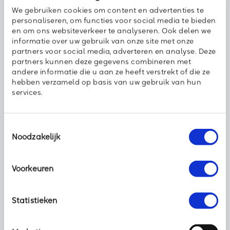
We gebruiken cookies om content en advertenties te
personaliseren, om functies voor social media te bieden
en om ons websiteverkeer te analyseren. Ook delen we
informatie over uw gebruik van onze site met onze
partners voor social media, adverteren en analyse. Deze
partners kunnen deze gegevens combineren met
andere informatie die u aan ze heeft verstrekt of die ze
hebben verzameld op basis van uw gebruik van hun
services.
Voice over IP
Toestemmingsselectie
Noodzakelijk
Voice over IP is flexibel, schaalbaar en voordelig.
Bereikbaarheid – zowel voor klanten, leveranciers en eigen
Voorkeuren
medewerkers – is enorm belangrijk voor elke ondernemer. Als
een medewerker mobiel tijdelijk niet bereikbaar is, dan is het
zaak dat hij/zij in elk geval nog wel op een centraal vast
Statistieken
nummer te bereiken is. Met Voice over IP (VoIP) ligt de hele
wereld aan uw voeten. Axoft levert met vaste telefonie van KPN
de ideale oplossing waarmee u zelf uw bereikbaarheid bepaalt