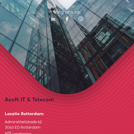
volg ons op
Axoft IT & Telecom
Locatie Rotterdam:
Admiraliteitskade 62
3063 ED Rotterdam
ste
8
verdieping