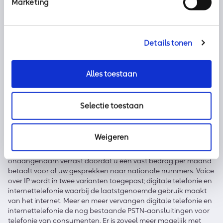
Marketing
met automatische nachtschakelmogelijkheden. Of een
handig keuzemenu of de optie om door te verbinden naar
beschikbare collega’s. Met vaste telefonie van KPN wordt
spraakverkeer op dezelfde manier behandeld als
Details tonen
internetverkeer. Dat beter bekend is als Voice over IP (VoIP) of
IP-bellen.
Alles toestaan
Mogelijkheden
Axoft biedt met zakelijk internet van KPN een uiterst
Selectie toestaan
betrouwbaar netwerk voor uw vaste telefonie en u kunt
eenvoudig extra opties activeren om uw abonnement uit te
breiden zoals bijvoorbeeld het aantal gelijktijdige gesprekken.
Weigeren
Met de telefooncentrale in de cloud wijzigt u eenvoudig online
uw bereikbaarheidsinstellingen en u wordt nooit meer
onaangenaam verrast doordat u één vast bedrag per maand
betaalt voor al uw gesprekken naar nationale nummers. Voice
over IP wordt in twee varianten toegepast; digitale telefonie en
internettelefonie waarbij de laatstgenoemde gebruik maakt
van het internet. Meer en meer vervangen digitale telefonie en
internettelefonie de nog bestaande PSTN-aansluitingen voor
telefonie van consumenten. Er is zoveel meer mogelijk met