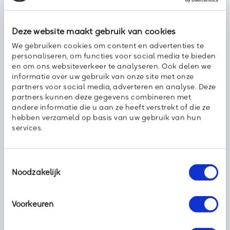
Deze website maakt gebruik van cookies
We gebruiken cookies om content en advertenties te
personaliseren, om functies voor social media te bieden
en om ons websiteverkeer te analyseren. Ook delen we
informatie over uw gebruik van onze site met onze
partners voor social media, adverteren en analyse. Deze
partners kunnen deze gegevens combineren met
andere informatie die u aan ze heeft verstrekt of die ze
hebben verzameld op basis van uw gebruik van hun
Voip
services.
Een combinatie van spraak en data
Bij IP-telefonie, Voice over IP of kortweg VoIP wordt het internet
Toestemmingsselectie
(of een ander IP-netwerk) gebruikt voor het transporteren van
Noodzakelijk
spraak. Hierdoor is telefonie mogelijk op datanetwerken en zo
zijn de voorheen traditioneel gescheiden werelden van spraak
en data samengevoegd.
Voorkeuren