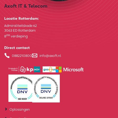
Axoft IT & Telecom
Locatie Rotterdam:
Admiraliteitskade 62
3063 ED Rotterdam
ste
8
verdieping
Direct contact
0882210800
info@axoft.nl
Oplossingen