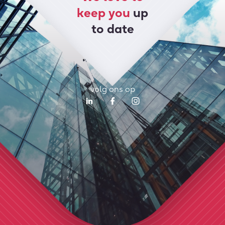
keep you
up
to date
volg ons op