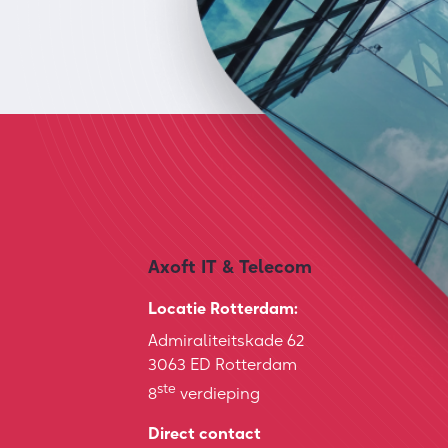
Axoft IT & Telecom
Locatie Rotterdam:
Admiraliteitskade 62
3063 ED Rotterdam
ste
8
verdieping
Direct contact