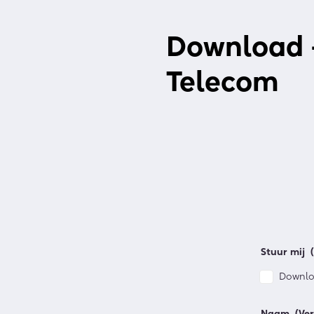
Download –
Telecom
Stuur mij
Downloa
Naam
(Ver