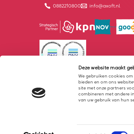
0882210800
info@axoft.nl
Deze website maakt geb
We gebruiken cookies om c
bieden en om ons websitev
site met onze partners vo
combineren met andere inf
van uw gebruik van hun se
Cookie Policy
Al
Toestemmingsselectie
2026 Axoft | Alle recht