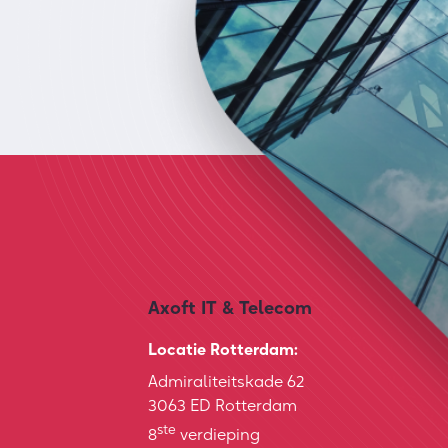
Axoft IT & Telecom
Locatie Rotterdam:
Admiraliteitskade 62
3063 ED Rotterdam
ste
8
verdieping