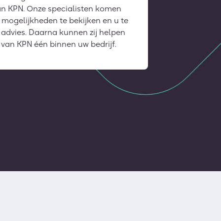
van KPN. Onze specialisten komen
 mogelijkheden te bekijken en u te
 advies. Daarna kunnen zij helpen
van KPN één binnen uw bedrijf.