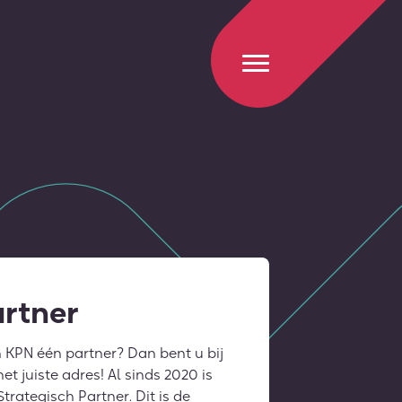
rtner
 KPN één partner? Dan bent u bij
et juiste adres! Al sinds 2020 is
trategisch Partner. Dit is de