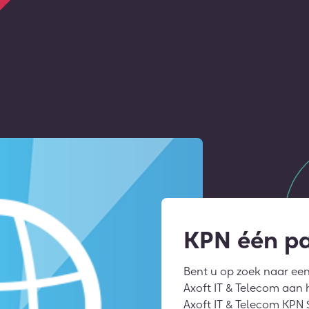
KPN één pa
Bent u op zoek naar een
Axoft IT & Telecom aan h
Axoft IT & Telecom KPN S