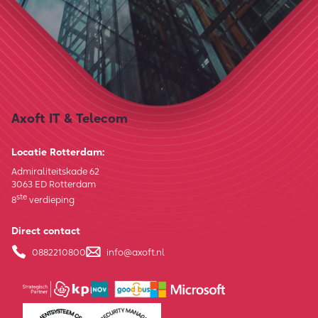
Axoft IT & Telecom
Locatie Rotterdam:
Admiraliteitskade 62
3063 ED Rotterdam
ste
8
verdieping
Direct contact
0882210800
info@axoft.nl