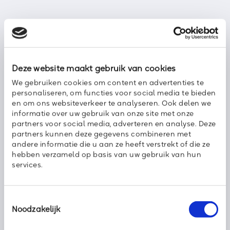
Contact
Wilt u meer weten over onze diensten? Neem dan
gerust
contact
met ons op. Onze specialisten vertellen u
graag over de mogelijkheden, om binnen uw bedrijf te werken
Deze website maakt gebruik van cookies
met KPN Zakelijk. Ook geven we graag advies over de beste
We gebruiken cookies om content en advertenties te
oplossingen om zo op een veilige, gemakkelijke en snelle
personaliseren, om functies voor social media te bieden
manier te kunnen werken.
en om ons websiteverkeer te analyseren. Ook delen we
informatie over uw gebruik van onze site met onze
Maak online een afspraak
partners voor social media, adverteren en analyse. Deze
partners kunnen deze gegevens combineren met
andere informatie die u aan ze heeft verstrekt of die ze
hebben verzameld op basis van uw gebruik van hun
services.
Vertrouw op een zorgeloze digitale werkomgeving
Toestemmingsselectie
Axoft begrijpt dat bedrijven en organisaties moeten kunnen
Noodzakelijk
vertrouwen op een zorgeloze digitale werkomgeving. Een
werkomgeving die zich voortdurend aanpast aan de wensen