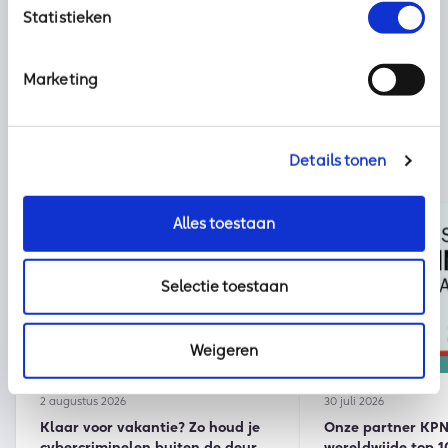
Statistieken
Marketing
Details tonen
Alles toestaan
Selectie toestaan
Weigeren
Nieuws
kpn
2 augustus 2026
30 juli 2026
Klaar voor vakantie? Zo houd je
Onze partner KPN 
cybercriminelen buiten de deur
wereldwijde top 1