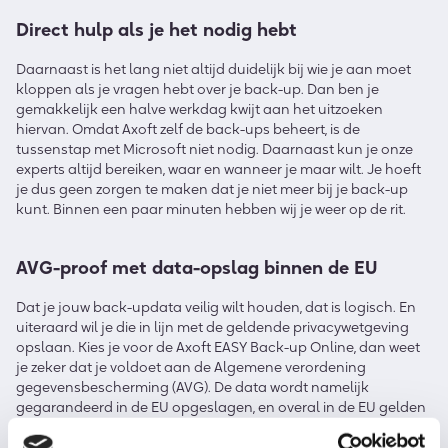
Direct hulp als je het nodig hebt
Daarnaast is het lang niet altijd duidelijk bij wie je aan moet
kloppen als je vragen hebt over je back-up. Dan ben je
gemakkelijk een halve werkdag kwijt aan het uitzoeken
hiervan. Omdat Axoft zelf de back-ups beheert, is de
tussenstap met Microsoft niet nodig. Daarnaast kun je onze
experts altijd bereiken, waar en wanneer je maar wilt. Je hoeft
je dus geen zorgen te maken dat je niet meer bij je back-up
kunt. Binnen een paar minuten hebben wij je weer op de rit.
AVG-proof met data-opslag binnen de EU
Dat je jouw back-updata veilig wilt houden, dat is logisch. En
uiteraard wil je die in lijn met de geldende privacywetgeving
opslaan. Kies je voor de Axoft EASY Back-up Online, dan weet
je zeker dat je voldoet aan de Algemene verordening
gegevensbescherming (AVG). De data wordt namelijk
gegarandeerd in de EU opgeslagen, en overal in de EU gelden
dezelfde privacywetten en -regels. Je data wordt dus niet meer
opgeslagen in de Microsoft Cloud. Eventuele Microsoft-