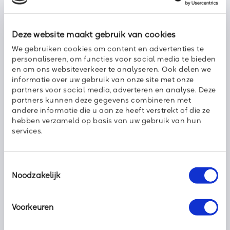
licentieproblemen spelen ook geen rol bij het terughalen van
je back-up.
Deze website maakt gebruik van cookies
We gebruiken cookies om content en advertenties te
Back-up van Axoft: meer EASY kunnen we het
personaliseren, om functies voor social media te bieden
niet maken
en om ons websiteverkeer te analyseren. Ook delen we
informatie over uw gebruik van onze site met onze
Bij Axoft denken we graag met je mee als het gaat om het
partners voor social media, adverteren en analyse. Deze
goed inregelen van een back-up. Dit moet immers
partners kunnen deze gegevens combineren met
professioneel, veilig en vooral
EASY
worden opgezet en
andere informatie die u aan ze heeft verstrekt of die ze
beheerd. Neem
contact
met ons op, dan gaan we samen in
hebben verzameld op basis van uw gebruik van hun
gesprek over de mogelijkheden.
services.
Ricardo de Rijcke
Commercieel Manager
Toestemmingsselectie
Noodzakelijk
Voorkeuren
Deel dit bericht met uw netwerk: