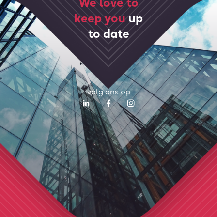
We love to
keep you
up
to date
volg ons op