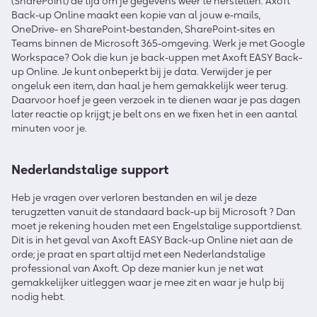
(SharePoint) de tijd om je gegevens weer te herstellen. Axoft
Back-up Online maakt een kopie van al jouw e-mails,
OneDrive- en SharePoint-bestanden, SharePoint-sites en
Teams binnen de Microsoft 365-omgeving. Werk je met Google
Workspace? Ook die kun je back-uppen met Axoft EASY Back-
up Online. Je kunt onbeperkt bij je data. Verwijder je per
ongeluk een item, dan haal je hem gemakkelijk weer terug.
Daarvoor hoef je geen verzoek in te dienen waar je pas dagen
later reactie op krijgt; je belt ons en we fixen het in een aantal
minuten voor je.
Nederlandstalige support
Heb je vragen over verloren bestanden en wil je deze
terugzetten vanuit de standaard back-up bij Microsoft ? Dan
moet je rekening houden met een Engelstalige supportdienst.
Dit is in het geval van Axoft EASY Back-up Online niet aan de
orde; je praat en spart altijd met een Nederlandstalige
professional van Axoft. Op deze manier kun je net wat
gemakkelijker uitleggen waar je mee zit en waar je hulp bij
nodig hebt.