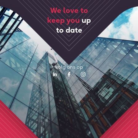
We love to
keep you
up
to date
volg ons op