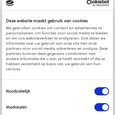
De IT-manager hoeft niet bij elke beveiligingsupdate enkele
dagen in te plannen om alle laptops en/of telefoons
handmatig bij te werken. Met een druk op de knop worden alle
devices in de hele organisatie bijgewerkt, ongeacht waar de
Deze website maakt gebruik van cookies
medewerker op dat moment is.
We gebruiken cookies om content en advertenties te
personaliseren, om functies voor social media te bieden
en om ons websiteverkeer te analyseren. Ook delen we
Axoft helpt jou op (de mobiele) weg
informatie over uw gebruik van onze site met onze
partners voor social media, adverteren en analyse. Deze
Mobile device management is makkelijker dan je denkt in
partners kunnen deze gegevens combineren met
zowel aanvraag als gebruik. Toch kunnen wij ons voorstellen
andere informatie die u aan ze heeft verstrekt of die ze
dat je vragen hebt over deze oplossing. Maak mobiel werken
hebben verzameld op basis van uw gebruik van hun
veilig en neem
contact
met ons op. Bij Axoft laten we je graag
services.
zien hoe het werkt en geven je advies op maat.
Wim Milder
Toestemmingsselectie
Business Development Directeur
Noodzakelijk
Voorkeuren