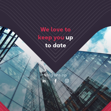
We love to
keep you
up
to date
volg ons op