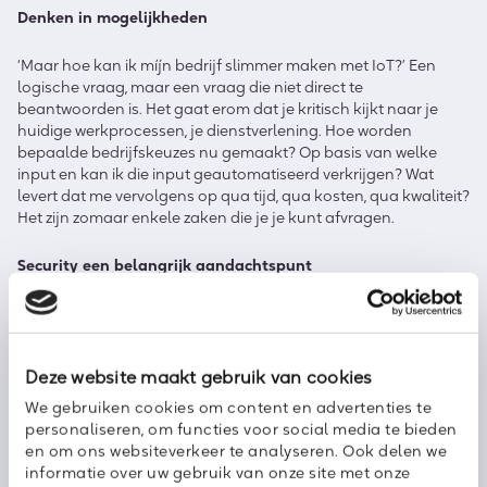
Denken in mogelijkheden
‘Maar hoe kan ik míjn bedrijf slimmer maken met IoT?’ Een
logische vraag, maar een vraag die niet direct te
beantwoorden is. Het gaat erom dat je kritisch kijkt naar je
huidige werkprocessen, je dienstverlening. Hoe worden
bepaalde bedrijfskeuzes nu gemaakt? Op basis van welke
input en kan ik die input geautomatiseerd verkrijgen? Wat
levert dat me vervolgens op qua tijd, qua kosten, qua kwaliteit?
Het zijn zomaar enkele zaken die je je kunt afvragen.
Security een belangrijk aandachtspunt
Deze nieuwe bedrijfskansen komen niet zonder
aandachtspunt. Zo is het belangrijk om stil te staan bij de
beveiliging van de datastromen die het IoT genereert. Hiermee
Deze website maakt gebruik van cookies
ontstaat namelijk een risico op datalekken. Dat is niet
helemaal te uit te sluiten – want dat vormt met elk apparaat
We gebruiken cookies om content en advertenties te
dat internet gebruikt een risico – maar je kunt er wel de juiste
personaliseren, om functies voor social media te bieden
actie voor ondernemen.
en om ons websiteverkeer te analyseren. Ook delen we
informatie over uw gebruik van onze site met onze