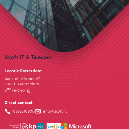
Axoft IT & Telecom
Locatie Rotterdam:
Admiraliteitskade 62
3063 ED Rotterdam
ste
8
verdieping
Direct contact
0882210800
info@axoft.nl