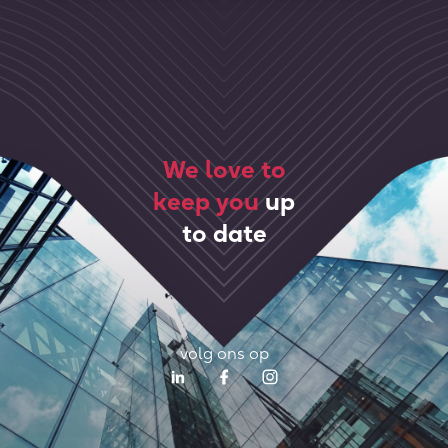
We love to
keep you
up
to date
volg ons op