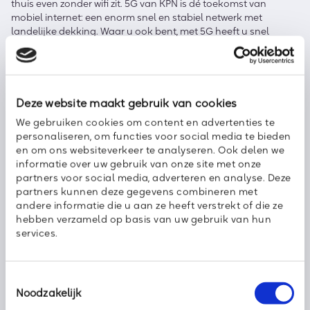
thuis even zonder wifi zit. 5G van KPN is dé toekomst van
mobiel internet: een enorm snel en stabiel netwerk met
landelijke dekking. Waar u ook bent, met 5G heeft u snel
toegang tot al uw bestanden en apps. Ook (video)bellen met
een kraakheldere verbinding behoort tot de mogelijkheden.
Axoft bespreekt graag met u wat de opties zijn voor apparaten
met 5G-ondersteuning.
Deze website maakt gebruik van cookies
We gebruiken cookies om content en advertenties te
Wilt u ook beter werken vanuit huis?
personaliseren, om functies voor social media te bieden
en om ons websiteverkeer te analyseren. Ook delen we
Axoft biedt betrouwbare oplossingen voor u en uw
informatie over uw gebruik van onze site met onze
thuiswerkende collega’s. Als KPN Strategisch Partner zijn wij
partners voor social media, adverteren en analyse. Deze
full-service dienstverlener voor alle zakelijke KPN-diensten. We
partners kunnen deze gegevens combineren met
gaan graag in gesprek om uit te vinden welke oplossingen de
andere informatie die u aan ze heeft verstrekt of die ze
flexibiliteit bieden die u nodig heeft. De kans is zelfs groot dat
hebben verzameld op basis van uw gebruik van hun
die ook nog voor grote beheers- en kostenvoordelen zorgen.
services.
Neemt u de oplossingen in gebruik, dan staan onze
betrouwbare professionals altijd voor u klaar. Meer weten?
Neem dan
contact
met ons op.
Toestemmingsselectie
Noodzakelijk
Ricardo de Rijcke – Commercieel Manager