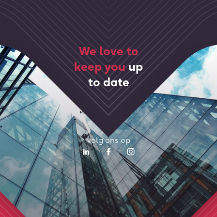
We love to
keep you
up
to date
volg ons op