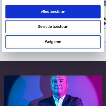
Nieuws
kpn
Alles toestaan
2 augustus 2026
30 juli 2026
Klaar voor vakantie? Zo houd je
Onze partner KPN 
cybercriminelen buiten de deur
wereldwijde top 1
Selectie toestaan
duurzame bedrijv
Weigeren