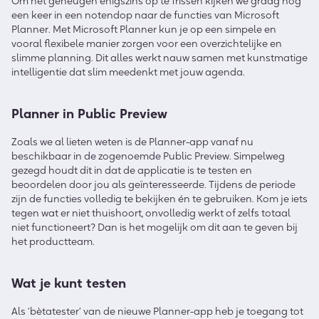
Om het geheugen enigszins op te frissen kijken we graag nog
een keer in een notendop naar de functies van Microsoft
Planner. Met Microsoft Planner kun je op een simpele en
vooral flexibele manier zorgen voor een overzichtelijke en
slimme planning. Dit alles werkt nauw samen met kunstmatige
intelligentie dat slim meedenkt met jouw agenda.
Planner in Public Preview
Zoals we al lieten weten is de Planner-app vanaf nu
beschikbaar in de zogenoemde Public Preview. Simpelweg
gezegd houdt dit in dat de applicatie is te testen en
beoordelen door jou als geïnteresseerde. Tijdens de periode
zijn de functies volledig te bekijken én te gebruiken. Kom je iets
tegen wat er niet thuishoort, onvolledig werkt of zelfs totaal
niet functioneert? Dan is het mogelijk om dit aan te geven bij
het productteam.
Wat je kunt testen
Als ‘bètatester’ van de nieuwe Planner-app heb je toegang tot