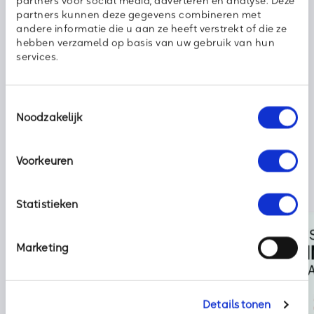
partners voor social media, adverteren en analyse. Deze
partners kunnen deze gegevens combineren met
andere informatie die u aan ze heeft verstrekt of die ze
hebben verzameld op basis van uw gebruik van hun
Deel dit bericht met uw netwerk:
services.
Toestemmingsselectie
Noodzakelijk
Voorkeuren
Statistieken
Marketing
Details tonen