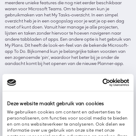
meerdere unieke features die nog niet eerder beschikbaar
waren voor Microsoft Teams. Om te beginnen kun je
gebruikmaken van het My Tasks-overzicht. In een simpel
overzicht heb je in een oogopslag voor je wat je op een dag
moet of kunt doen. Vanuit hier manage je alle projecten,
lijsten en taken zonder hiervoor te hoeven navigeren naar
andere tabbladen of apps. Een andere optie is het gebruik van
My Plans. Dit heeft de look-en-feel van de bekende Microsoft-
app To Do. Bijkomend kun je belangrijke taken voorzien van
een zogenoemde ‘pin’, waardoor het beter bij je onder de
aandacht komt bij het openen van de nieuwe Planner-app.
Toegang tot de Public Preview
Nu is de grote vraag: hoe kun je gebruikmaken van de Public
Preview? Om dit te doen moet je in het bezit zijn van een
Deze website maakt gebruik van cookies
Microsoft 365-abonnement met toegang tot Planner én een
zogenoemd ‘targeted release’-activatie. Twijfel je of je dit hebt,
We gebruiken cookies om content en advertenties te
wil je dit geregeld hebben of wil je meer informatie ontvangen
personaliseren, om functies voor social media te bieden
over de Planner-app? Neem dan
contact
met ons op.
en om ons websiteverkeer te analyseren. Ook delen we
informatie over uw gebruik van onze site met onze