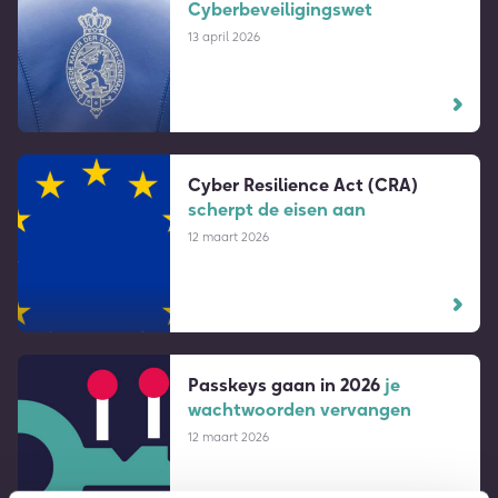
Cyber­beveiligingswet
13 april 2026
Cyber Resilience Act (CRA)
scherpt de eisen aan
12 maart 2026
Passkeys gaan in 2026
je
wachtwoorden vervangen
12 maart 2026