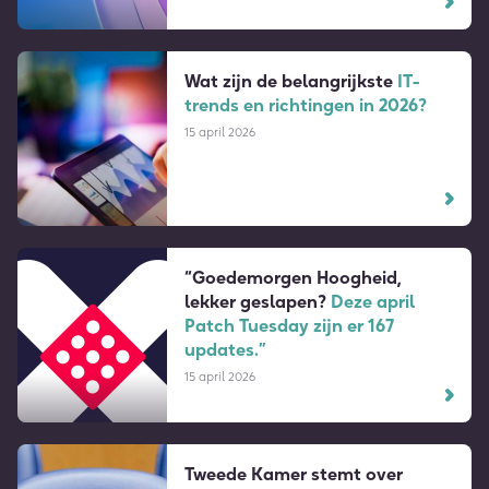
Wat zijn de belangrijkste
IT-
trends en richtingen in 2026?
15 april 2026
“Goedemorgen Hoogheid,
lekker geslapen?
Deze april
Patch Tuesday zijn er 167
updates.”
15 april 2026
Tweede Kamer stemt over