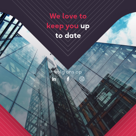
We love to
keep you
up
to date
volg ons op