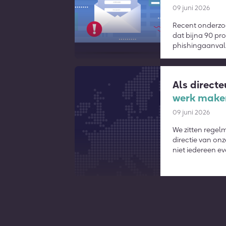
09 juni 2026
Recent onderzo
dat bijna 90 pro
phishingaanval
aangestuurd doo
Als direct
werk make
09 juni 2026
We zitten regel
directie van onz
niet iedereen ev
inhoudt én wat 
betekent.