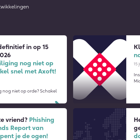
twikkelingen
efinitief in op 15
K
2026
n
liging nog niet op
15 
kel snel met Axoft!
Ins
Mi
g nog niet op orde? Schakel
Lees verder
ste vriend?
Phishing
He
nds Report van
g
ent je de ogen!
do