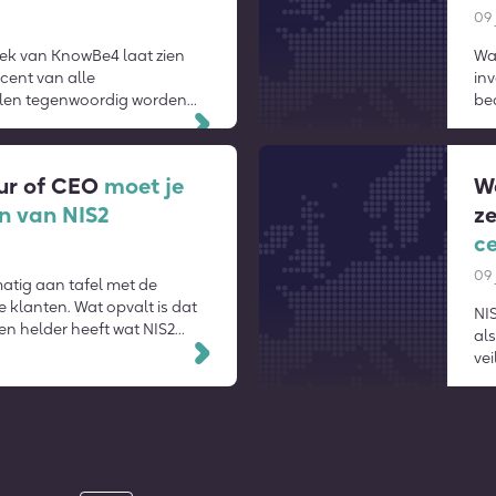
09 
ek van KnowBe4 laat zien
Wat
cent van alle
inv
len tegenwoordig worden
bed
r AI.
org
Lees verder
eur of CEO
moet je
We
n van NIS2
ze
ce
09 
matig aan tafel met de
e klanten. Wat opvalt is dat
NI
en helder heeft wat NIS2
als
het voor hen persoonlijk
Lees verder
vei