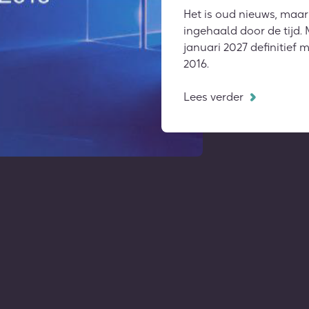
Het is oud nieuws, maar 
ingehaald door de tijd.
januari 2027 definitief
2016.
Lees verder