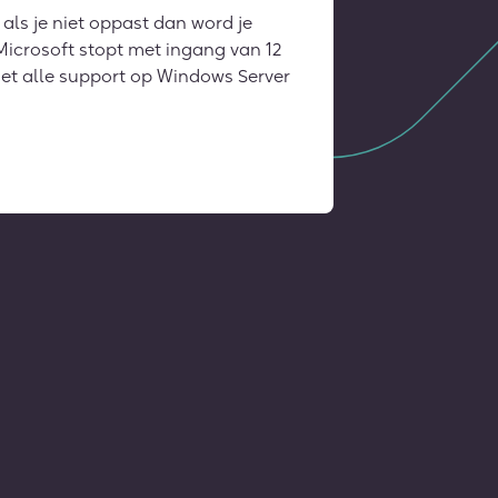
als je niet oppast dan word je
 Microsoft stopt met ingang van 12
 met alle support op Windows Server