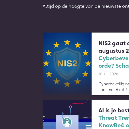
Altijd op de hoogte van de nieuwste on
NIS2 gaat d
augustus 
Cyberbevei
orde? Scha
10 juli 2026
Cyberbeveiligin
snel met Axoft!
AI is je be
Threat Tre
KnowBe4 op