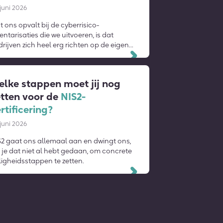
juni 2026
 ons opvalt bij de cyberrisico-
entarisaties die we uitvoeren, is dat
rijven zich heel erg richten op de eigen
anisatie.
Lees verder
lke stappen moet jij nog
tten voor de
NIS2-
rtificering?
juni 2026
S2 gaat ons allemaal aan en dwingt ons,
 je dat niet al hebt gedaan, om concrete
ligheidsstappen te zetten.
Lees verder