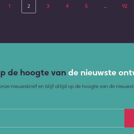
1
2
3
4
5
…
92
d op de hoogte van
de nieuwste ont
r onze nieuwsbrief en blijf altijd op de hoogte van de nieuw