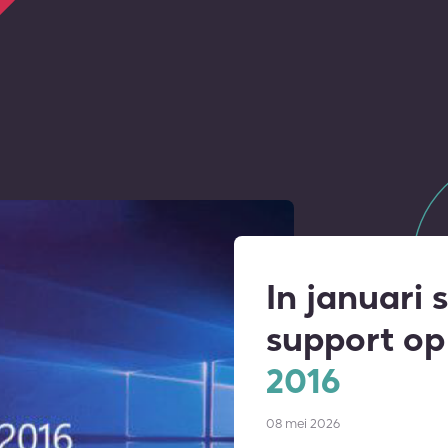
In januari 
support o
2016
08 mei 2026