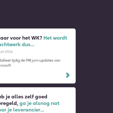
laar voor het WK?
Het wordt
achtwerk dus…
juni 2026
talleer tijdig de 198 juni-updates van
crosoft
Lees verder
b je alles zelf goed
eregeld,
ga je alsnog nat
or je leverancier…