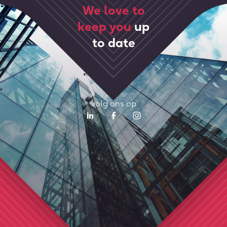
We love to
keep you
up
to date
volg ons op