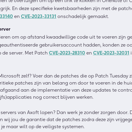
en te overtuigen om op een link te klikken in OneNote of O
ngrijk. En deze specifieke kwetsbaarheden zijn met de patch
33140
en
CVE-2023-33131
onschadelijk gemaakt.
erver
ren om op afstand kwaadwillige code uit te voeren zijn ge
 geauthentiseerde gebruikersaccount hadden, konden ze o
p de server. Met Patch
CVE-2023-28310
en
CVE-2023-32031
icrosoft zelf? Voer dan de patches die op Patch Tuesday z
ritieke patches zijn van belang om door te voeren in de huid
rafgaand aan de implementatie van deze updates te contro
ijfs)applicaties nog correct blijven werken.
 servers van Axoft lopen? Dan werk je zonder zorgen door.
 wij jou de garantie dat de patches zodra deze zijn vrijge
je maar wilt op de veiligste systemen.