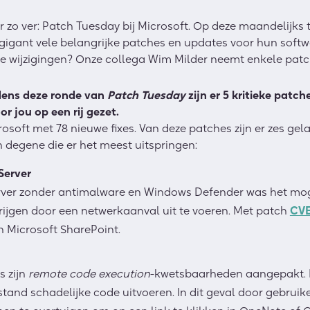
r zo ver: Patch Tuesday bij Microsoft. Op deze maandelijk
igant vele belangrijke patches en updates voor hun softwar
te wijzigingen? Onze collega Wim Milder neemt enkele patc
jdens deze ronde van
Patch Tuesday
zijn er 5 kritieke patc
 jou op een rij gezet.
ft met 78 nieuwe fixes. Van deze patches zijn er zes gelabe
n degene die er het meest uitspringen:
Server
ver zonder antimalware en Windows Defender was het moge
ijgen door een netwerkaanval uit te voeren. Met patch
CVE
 Microsoft SharePoint.
s zijn
remote code execution
-kwetsbaarheden aangepakt.
tand schadelijke code uitvoeren. In dit geval door gebruik