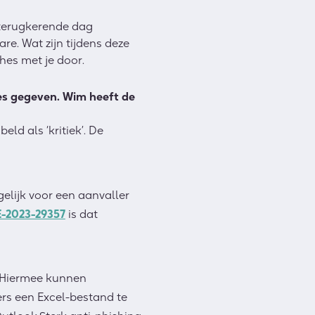
s terugkerende dag
e. Wat zijn tijdens deze
hes met je door.
hes gegeven. Wim heeft de
ld als ‘kritiek’. De
lijk voor een aanvaller
-2023-29357
is dat
 Hiermee kunnen
ers een Excel-bestand te