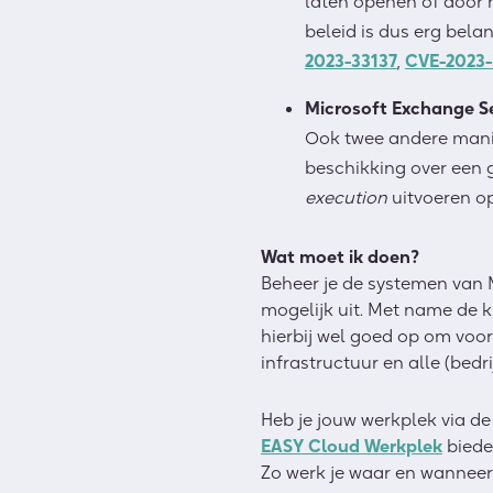
laten openen óf door h
beleid is dus erg bela
2023-33137
,
CVE-2023-
Microsoft Exchange S
Ook twee andere manie
beschikking over een
execution
uitvoeren o
Wat moet ik doen?
Beheer je de systemen van M
mogelijk uit. Met name de k
hierbij wel goed op om voo
infrastructuur en alle (bedr
Heb je jouw werkplek via de
EASY Cloud Werkplek
bieden
Zo werk je waar en wanneer 