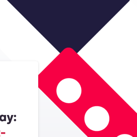
ay:
-