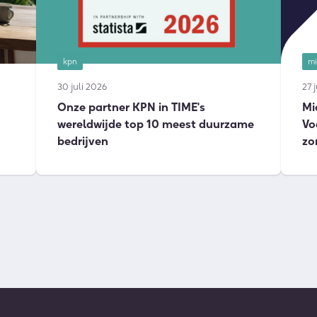
kpn
mi
30 juli 2026
27 
Onze partner KPN in TIME's
Mi
wereldwijde top 10 meest duurzame
Vo
bedrijven
zo