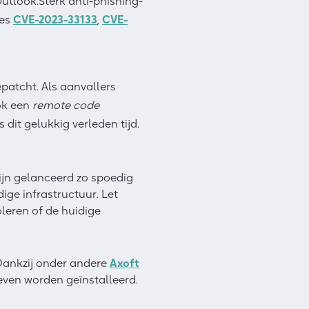
utlook.Sterk anti-phishing-
es
CVE-2023-33133
,
CVE-
patcht. Als aanvallers
ok een
remote code
is dit gelukkig verleden tijd.
ijn gelanceerd zo spoedig
ige infrastructuur. Let
leren of de huidige
 Dankzij onder andere
Axoft
geven worden geïnstalleerd.