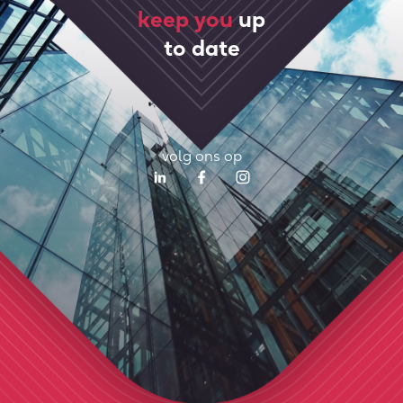
keep you
up
to date
volg ons op