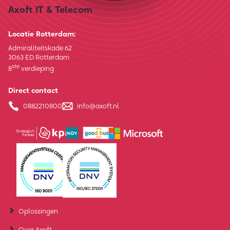
Axoft IT & Telecom
Locatie Rotterdam:
Admiraliteitskade 62
3063 ED Rotterdam
ste
8
verdieping
Direct contact
0882210800
info@axoft.nl
Oplossingen
Over Axoft