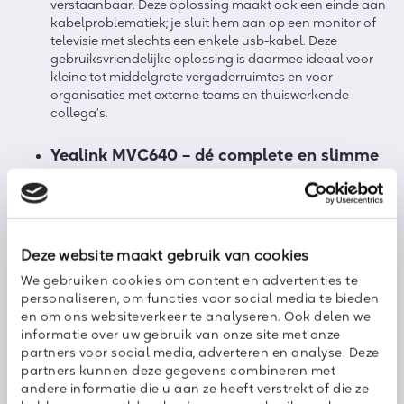
verstaanbaar. Deze oplossing maakt ook een einde aan
kabelproblematiek; je sluit hem aan op een monitor of
televisie met slechts een enkele usb-kabel. Deze
gebruiksvriendelijke oplossing is daarmee ideaal voor
kleine tot middelgrote vergaderruimtes en voor
organisaties met externe teams en thuiswerkende
collega’s.
Yealink MVC640 – dé complete en slimme
oplossing voor Microsoft Teams Rooms
Met de Yealink MVC640 haal je een complete video-
oplossing in huis voor Microsoft Teams Rooms-meetings
tot vijftien personen. Deze oplossing bestaat uit
Deze website maakt gebruik van cookies
verschillende modules, waaronder een
touch panel
We gebruiken cookies om content en advertenties te
waarmee je je Teams-meeting eenvoudig en intuïtief
personaliseren, om functies voor social media te bieden
kunt bedienen. Deze sluit je met een enkele kabel aan
en om ons websiteverkeer te analyseren. Ook delen we
op de bijgeleverde mini-pc. Vanzelfsprekend komt de
informatie over uw gebruik van onze site met onze
oplossing met hoogwaardige camera’s, microfoons en
partners voor social media, adverteren en analyse. Deze
luidsprekers. Ook slimme functionaliteiten zoals Auto
partners kunnen deze gegevens combineren met
Framing en zoommogelijkheden ontbreken niet.
andere informatie die u aan ze heeft verstrekt of die ze
Bovendien houd je het systeem eenvoudig up-to-date