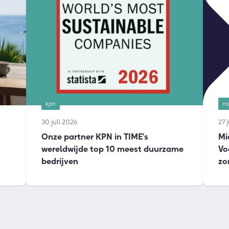
kpn
mi
30 juli 2026
27 
Onze partner KPN in TIME's
Mi
wereldwijde top 10 meest duurzame
Vo
bedrijven
zo