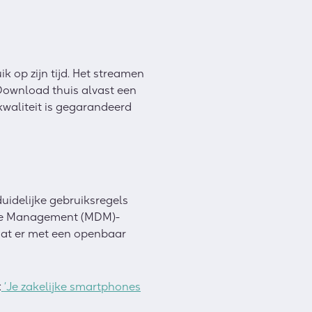
k op zijn tijd. Het streamen
 Download thuis alvast een
kwaliteit is gegarandeerd
duidelijke gebruiksregels
vice Management (MDM)-
t dat er met een openbaar
:
‘Je zakelijke smartphones