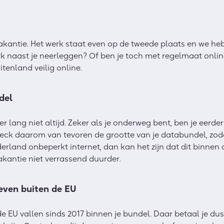
 vakantie. Het werk staat even op de tweede plaats en we heb
erk naast je neerleggen? Of ben je toch met regelmaat onli
uitenland veilig online.
del
er lang niet altijd. Zeker als je onderweg bent, ben je eerd
heck daarom van tevoren de grootte van je databundel, zoda
erland onbeperkt internet, dan kan het zijn dat dit binnen 
vakantie niet verrassend duurder.
ieven buiten de EU
 EU vallen sinds 2017 binnen je bundel. Daar betaal je dus 