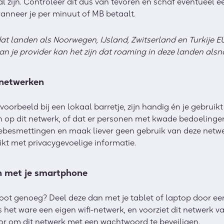
l zijn. Controleer dit dus van tevoren en schaf eventueel 
anneer je per minuut of MB betaalt.
at landen als Noorwegen, IJsland, Zwitserland en Turkije EU
van je provider kan het zijn dat roaming in deze landen alsn
inetwerken
oorbeeld bij een lokaal barretje, zijn handig én je gebruikt 
en op dit netwerk, of dat er personen met kwade bedoelinge
besmettingen en maak liever geen gebruik van deze netwerk
kt met privacygevoelige informatie.
n met je smartphone
oot genoeg? Deel deze dan met je tablet of laptop door ee
 het ware een eigen wifi-netwerk, en voorziet dit netwerk va
or om dit netwerk met een wachtwoord te beveiligen.