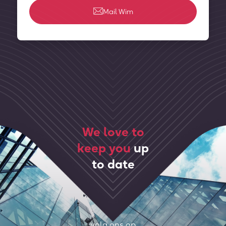
Mail Wim
We love to
keep you
up
to date
volg ons op