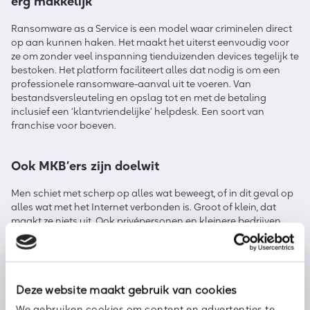
erg makkelijk
Ransomware as a Service is een model waar criminelen direct
op aan kunnen haken. Het maakt het uiterst eenvoudig voor
ze om zonder veel inspanning tienduizenden devices tegelijk te
bestoken. Het platform faciliteert alles dat nodig is om een
professionele ransomware-aanval uit te voeren. Van
bestandsversleuteling en opslag tot en met de betaling
inclusief een ‘klantvriendelijke’ helpdesk. Een soort van
franchise voor boeven.
Ook MKB’ers zijn doelwit
Men schiet met scherp op alles wat beweegt, of in dit geval op
alles wat met het Internet verbonden is. Groot of klein, dat
maakt ze niets uit. Ook privépersonen en kleinere bedrijven
pakken ze mee. Misschien juist wel die eenpitters en MKB’ers,
omdat daar vaak geen grote verdedigingslinies te nemen zijn.
Dus bedenk nog maar eens goed of het niet toch verstandig is
Deze website maakt gebruik van cookies
om te investeren in
cybersecurity
. Dat hoeft niet
noodzakelijkerwijs gepaard te gaan met forse investeringen in
We gebruiken cookies om content en advertenties te