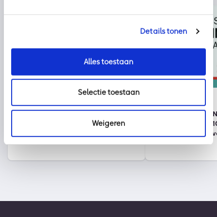
Details tonen
Alles toestaan
Nieuws
kpn
Selectie toestaan
2 augustus 2026
30 juli 2026
Klaar voor vakantie? Zo houd je
Onze partner KPN 
Weigeren
cybercriminelen buiten de deur
wereldwijde top 1
duurzame bedrijv