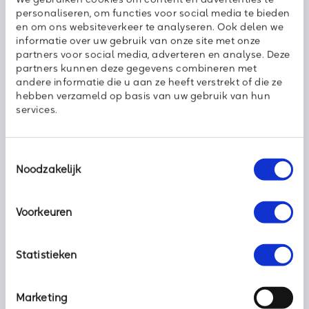
dure hard- en software, met een security awareness training
personaliseren, om functies voor social media te bieden
heb je al direct een hoop gewonnen. Joachim Hodes is een
en om ons websiteverkeer te analyseren. Ook delen we
van onze topspecialisten op dit vakgebied. Hij praat je graag
informatie over uw gebruik van onze site met onze
bij hoe bewustwording van de risico’s en een verandering van
partners voor social media, adverteren en analyse. Deze
de mindset snel en blijvend bijdraagt aan een veiliger
partners kunnen deze gegevens combineren met
omgeving.
Neem nu contact op
.
andere informatie die u aan ze heeft verstrekt of die ze
hebben verzameld op basis van uw gebruik van hun
services.
Toestemmingsselectie
Deel dit bericht met uw netwerk:
Noodzakelijk
Voorkeuren
Statistieken
Marketing