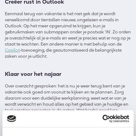
Creëer rust in Outlook
Eenmaal terug van vakantie is het niet gek dat je wordt
verwelkomd door tientallen nieuwe, ongelezen e-mails in
Outlook. Op het meer opgeruimd te krijgen, kun je
gebruikmaken van submappen onder je postvak ‘IN’. Zo orden
je overzichtelijk al je e-mails en weet je precies wat er nog op je
staat te wachten. Een andere manier is met behulp van de
Copilot
-toevoeging, die geautomatiseerd de belangrijkste
zaken voor je uitlicht.
Klaar voor het najaar
Over overzicht gesproken: het is nu je weer terug bent van je
vakantie ook goed om vooruit te kijken en te plannen. Zorg
daarom voor een duidelijke werkplanning, weet wat er van je
wordt verwacht en houd alles op het gebied van je huidige en
toekomstige projecten in de gaten. Wat hierbij goed kan
helpen is Microsoft Lists. Hiermee organiseer je je eigen
workflow en weet je precies wat je te wachten staat.