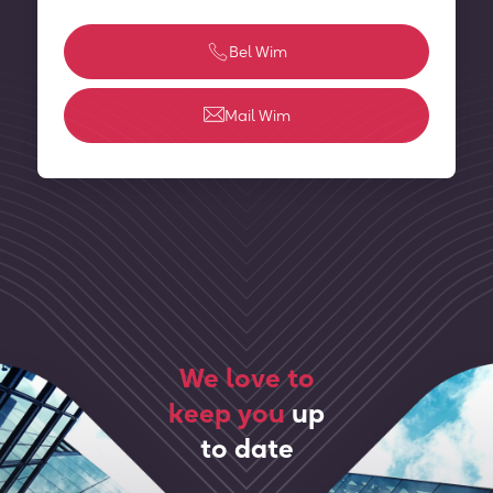
Bel Wim
Mail Wim
We love to
keep you
up
to date