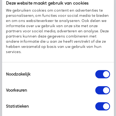
Deze website maakt gebruik van cookies
Meer weten?
We gebruiken cookies om content en advertenties te
Weer helemaal klaar om aan de slag te gaan, maar weet je
personaliseren, om functies voor social media te bieden
niet goed waar je mee moet beginnen? Of heb je extra
en om ons websiteverkeer te analyseren. Ook delen we
handvatten nodig om te zorgen voor een opgeruimde
informatie over uw gebruik van onze site met onze
werkplek? Neem vandaag
contact
met ons op en we kijken
partners voor social media, adverteren en analyse. Deze
graag met je mee.
partners kunnen deze gegevens combineren met
andere informatie die u aan ze heeft verstrekt of die ze
Hessam Kolah-chi
hebben verzameld op basis van uw gebruik van hun
Accountmanager
services.
Toestemmingsselectie
Noodzakelijk
Deel dit bericht met uw netwerk:
Voorkeuren
Statistieken