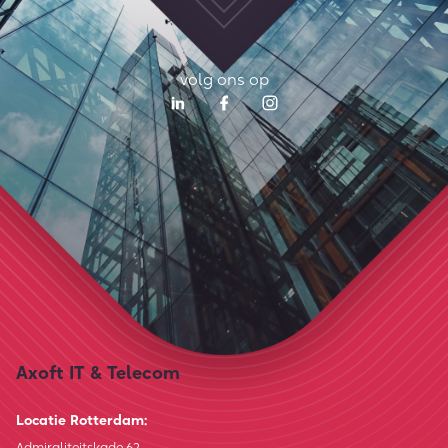
volg ons op
Axoft IT & Telecom
Locatie Rotterdam:
Admiraliteitskade 62