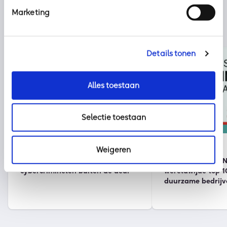
Marketing
Details tonen
Alles toestaan
Selectie toestaan
Nieuws
kpn
2 augustus 2026
30 juli 2026
Weigeren
Klaar voor vakantie? Zo houd je
Onze partner KPN 
cybercriminelen buiten de deur
wereldwijde top 1
duurzame bedrijv