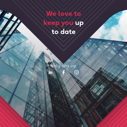
We love to
keep you
up
to date
volg ons op