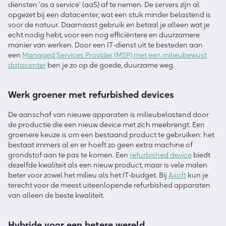
diensten ‘as a service’ (aaS) af te nemen. De servers zijn al
opgezet bij een datacenter, wat een stuk minder belastend is
voor de natuur. Daarnaast gebruik en betaal je alleen wat je
echt nodig hebt, voor een nog efficiëntere en duurzamere
manier van werken. Door een IT-dienst uit te besteden aan
een
Managed Services Provider (MSP) met een milieubewust
datacenter
ben je zo op de goede, duurzame weg.
Werk groener met refurbished devices
De aanschaf van nieuwe apparaten is milieubelastend door
de productie die een nieuw device met zich meebrengt. Een
groenere keuze is om een bestaand product te gebruiken: het
bestaat immers al en er hoeft zo geen extra machine of
grondstof aan te pas te komen. Een
refurbished device
biedt
dezelfde kwaliteit als een nieuw product, maar is vele malen
beter voor zowel het milieu als het IT-budget. Bij
Axoft
kun je
terecht voor de meest uiteenlopende refurbished apparaten
van alleen de beste kwaliteit.
Hybride voor een betere wereld