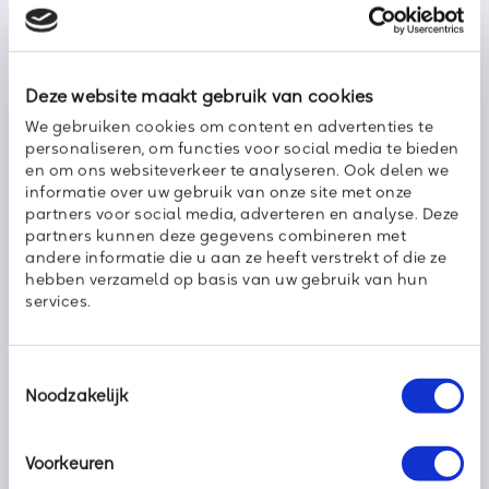
gebruikt, is er minder noodzaak voor een eigen fysieke server
of machine. Door het gebruik van digitale diensten wordt
minder gevraagd van je eigen hardware. Je apparatuur gaat
zo langer mee, wat scheelt voor zowel de portemonnee als
Deze website maakt gebruik van cookies
voor het milieu. Dat is natuurlijk wel zo
easy
.
We gebruiken cookies om content en advertenties te
personaliseren, om functies voor social media te bieden
Duurzamer op weg met Axoft
en om ons websiteverkeer te analyseren. Ook delen we
informatie over uw gebruik van onze site met onze
De stap naar een duurzamere omgeving klinkt wellicht
partners voor social media, adverteren en analyse. Deze
moeilijk, maar met de juiste handvatten ben je binnen korte
partners kunnen deze gegevens combineren met
tijd een stuk groener aan het werk. Wil je meer informatie of wil
andere informatie die u aan ze heeft verstrekt of die ze
je weten waar je het beste kunt beginnen? Neem
hebben verzameld op basis van uw gebruik van hun
dan
contact
met ons op. Werken aan een duurzamere
services.
toekomst, dat doen we samen.
Wim Milder
Toestemmingsselectie
Business Development Directeur
Noodzakelijk
Voorkeuren