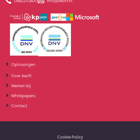
0882210800
info@axoft.nl
Oplossingen
Over Axoft
Werken bij
Whitepapers
Contact
Cookie Policy