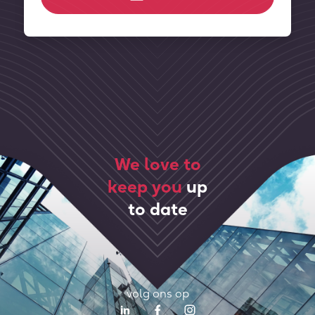
We love to
keep you
up
to date
volg ons op