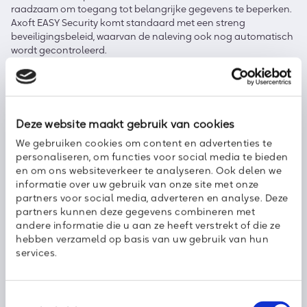
raadzaam om toegang tot belangrijke gegevens te beperken.
Axoft EASY Security komt standaard met een streng
beveiligingsbeleid, waarvan de naleving ook nog automatisch
wordt gecontroleerd.
Deze website maakt gebruik van cookies
We gebruiken cookies om content en advertenties te
personaliseren, om functies voor social media te bieden
en om ons websiteverkeer te analyseren. Ook delen we
informatie over uw gebruik van onze site met onze
partners voor social media, adverteren en analyse. Deze
partners kunnen deze gegevens combineren met
Op alle fronten beveiligd?
andere informatie die u aan ze heeft verstrekt of die ze
hebben verzameld op basis van uw gebruik van hun
Als ervaren IT-partner helpen we bedrijven al jaren bij het
services.
beschermen van hun gegevens. Met een
Axoft EASY Security
-
pakket is dit makkelijk en overzichtelijk, en ook nog volledig
aangepast aan uw situatie. Zo beschermt u uw gevoelige
bedrijfsgegevens op alle fronten, zonder dat u te veel uitgeeft
Toestemmingsselectie