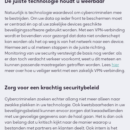
De juiste technologie houdt u weerbaar
Natuurlijk is technologie waardevol om cybercriminelen mee
te bestrijden. Om uw data op ieder front te beschermen moet
er centraal én op al uw zakelijke devices geschikte
beveiligingssoftware gebruikt worden. Met een VPN-verbinding
wordt er bovendien voor gezorgd dat data niet onderschept
kan worden als het op weg is van het netwerk naar een device.
Hiermee zet u al meteen stappen in de juiste richting.
Monitoring van uw security verstevigt de basis nog verder: als
er dan toch verdacht verkeer voorkomt, weet u dit meteen en
kunnen passende maatregelen getroffen worden. Lees
hier
meer over hoe u veiliger werkt met een zakelijk VPN-verbinding.
Zorg voor een krachtig securitybeleid
Cybercriminelen zoeken echter allang niet meer alleen naar
zwakke plekken in uw technologie. Ook kwetsbaarheden in uw
beveiligingsbeleid kunnen ervoor zorgen dat kwaadwillenden
met uw gevoelige gegevens aan de haal gaan. Het is dan ook
van belang dat u kritisch kijkt naar de manier waarop u
bestanden met partners en klanten deelt. Ook intern is het